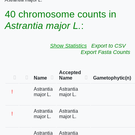
40 chromosome counts in
Astrantia major L.
:
Show Statistics
Export to CSV
Export Fasta Counts
Accepted
Name
Name
Gametophytic(n)
Astrantia
Astrantia
!
major L.
major L.
Astrantia
Astrantia
!
major L.
major L.
Astrantia
Astrantia