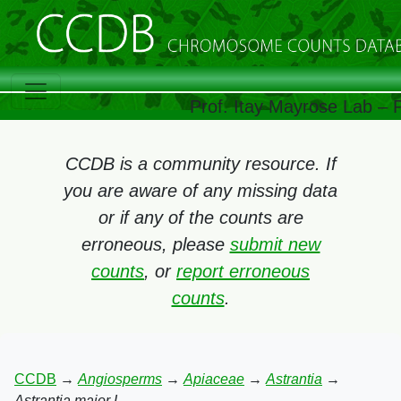
Prof. Itay Mayrose Lab – 
CCDB is a community resource. If
you are aware of any missing data
or if any of the counts are
erroneous, please
submit new
counts
, or
report erroneous
counts
.
CCDB
→
Angiosperms
→
Apiaceae
→
Astrantia
→
Astrantia major L.