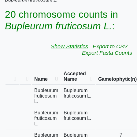
20 chromosome counts in
Bupleurum fruticosum L.
:
Show Statistics
Export to CSV
Export Fasta Counts
Accepted
Name
Name
Gametophytic(n)
Bupleurum
Bupleurum
fruticosum
fruticosum L.
L.
Bupleurum
Bupleurum
fruticosum
fruticosum L.
L.
Bupleurum
Bupleurum
7