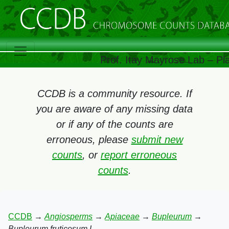
Prof. Itay Mayrose Lab – Pl
CCDB is a community resource. If
you are aware of any missing data
or if any of the counts are
erroneous, please
submit new
counts
, or
report erroneous
counts
.
CCDB
→
Angiosperms
→
Apiaceae
→
Bupleurum
→
Bupleurum fruticosum L.