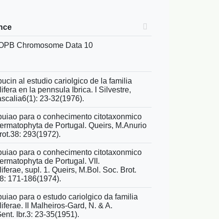
nce
IOPB Chromosome Data 10
ucin al estudio cariolgico de la familia
fera en la pennsula Ibrica. I Silvestre,
scalia6(1): 23-32(1976).
buiao para o conhecimento citotaxonmico
ermatophyta de Portugal. Queirs, M.Anurio
rot.38: 293(1972).
buiao para o conhecimento citotaxonmico
ermatophyta de Portugal. VII.
ferae, supl. 1. Queirs, M.Bol. Soc. Brot.
48: 171-186(1974).
buiao para o estudo cariolgico da familia
iferae. II Malheiros-Gard, N. & A.
ent. Ibr.3: 23-35(1951).