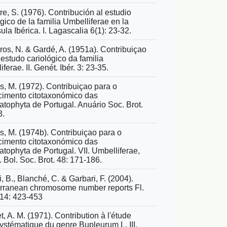
re, S. (1976). Contribución al estudio
ógico de la familia Umbelliferae en la
la Ibérica. I. Lagascalia 6(1): 23-32.
ros, N. & Gardé, A. (1951a). Contribuiçao
 estudo cariológico da familia
ferae. II. Genét. Ibér. 3: 23-35.
s, M. (1972). Contribuiçao para o
imento citotaxonómico das
tophyta de Portugal. Anuário Soc. Brot.
3.
s, M. (1974b). Contribuiçao para o
imento citotaxonómico das
tophyta de Portugal. VII. Umbelliferae,
. Bol. Soc. Brot. 48: 171-186.
, B., Blanché, C. & Garbari, F. (2004).
rranean chromosome number reports Fl.
 14: 423-453
, A. M. (1971). Contribution à l'étude
ystématique du genre Bupleurum L. III.