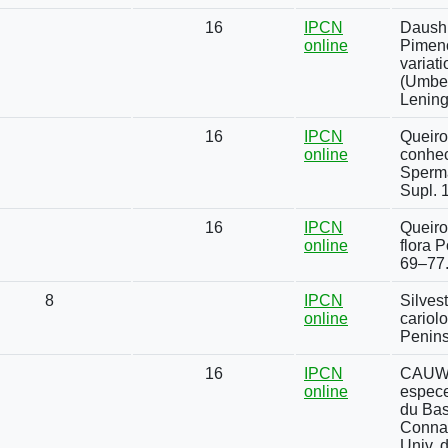
16
IPCN
Daushk
online
Pimeno
variat
(Umbel
Lening
16
IPCN
Queiro
online
conhec
Sperma
Supl. 1
16
IPCN
Queiro
online
flora P
69–77
8
IPCN
Silves
online
cariol
Penins
16
IPCN
CAUWET
online
espece
du Bas
Connai
Univ. 