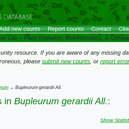
Add new counts
Report counts
Contact
Cita
ose Lab – Plant Evolution, Bioinformatics, & Comp
ity resource. If you are aware of any missing data
rroneous, please
submit new counts
, or
report err
urum
→
Bupleurum gerardii All.
 in
Bupleurum gerardii All.
:
Show Statist