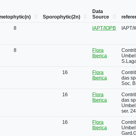
Data
metophytic(n)
Sporophytic(2n)
Source
refere
8
IAPT/IOPB
IAPT/
8
Flora
Contrib
Iberica
Umbelli
S.Laga
16
Flora
Contri
Iberica
das sp
Soc. B
16
Flora
Contri
Iberica
das sp
Umbelli
ser. 2
16
Flora
Contri
Iberica
Umbell
Gard.G