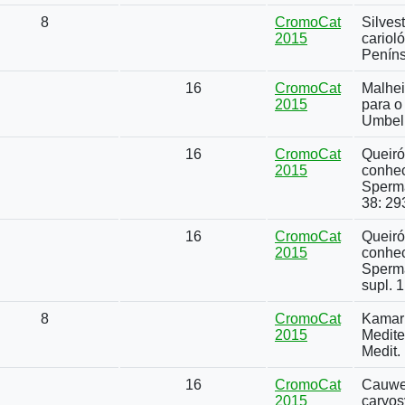
8
CromoCat
Silvest
2015
cariol
Penínsu
16
CromoCat
Malhei
2015
para o
Umbelli
16
CromoCat
Queiró
2015
conhec
Sperma
38: 29
16
CromoCat
Queiró
2015
conhec
Sperma
supl. 1
8
CromoCat
Kamari
2015
Medite
Medit.
16
CromoCat
Cauwet
2015
caryos