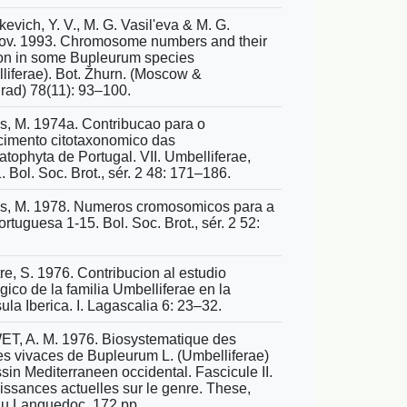
evich, Y. V., M. G. Vasil'eva & M. G.
v. 1993. Chromosome numbers and their
ion in some Bupleurum species
liferae). Bot. Žhurn. (Moscow &
rad) 78(11): 93–100.
s, M. 1974a. Contribucao para o
imento citotaxonomico das
tophyta de Portugal. VII. Umbelliferae,
. Bol. Soc. Brot., sér. 2 48: 171–186.
s, M. 1978. Numeros cromosomicos para a
ortuguesa 1-15. Bol. Soc. Brot., sér. 2 52:
.
tre, S. 1976. Contribucion al estudio
ogico de la familia Umbelliferae en la
ula Iberica. I. Lagascalia 6: 23–32.
, A. M. 1976. Biosystematique des
s vivaces de Bupleurum L. (Umbelliferae)
sin Mediterraneen occidental. Fascicule II.
ssances actuelles sur le genre. These,
du Languedoc. 172 pp.