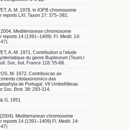
T, A. M. 1978. In IOPB chromosome
 reports LXI. Taxon 27: 375–392.
 2004. Mediterranean chromosome
 reports 14 (1391--1409). Fl. Medit. 14:
47).
, A.-M. 1971. Contribution a !'etude
ystematique du genre Bupleurum (Tourn.l
 Bull. Soc. bot. France 118: 55-68.
S, M. 1972. Contribuicao ao
imento citotaxonomico das
tophyta de Portugal. VII Umbelliferae.
o Soc. Brot. 38: 293-314.
& G. 1951
(2004). Mediterranean chromosome
 reports 14 (1391–1409) Fl. Medit. 14:
447)