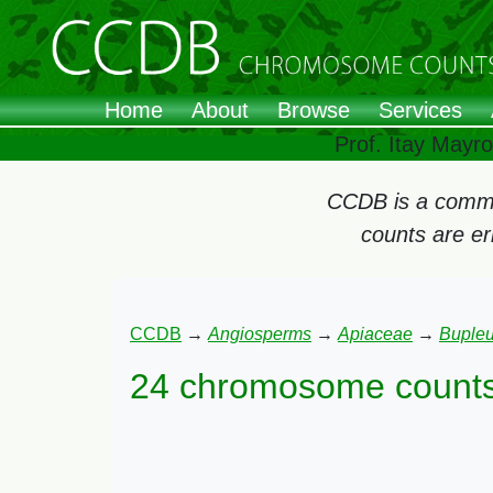
Home
About
Browse
Services
Prof. Itay Mayr
CCDB is a commun
counts are e
CCDB
→
Angiosperms
→
Apiaceae
→
Buple
24 chromosome counts