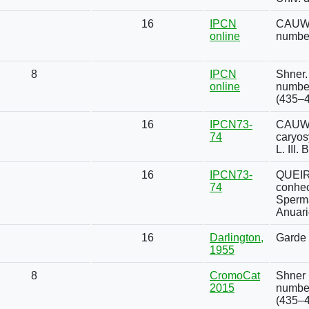
16
IPCN
CAUWE
online
number
8
IPCN
Shner.
online
number
(435–4
16
IPCN73-
CAUWET
74
caryos
L. III.
16
IPCN73-
QUEIRO
74
conhec
Sperma
Anuari
16
Darlington,
Garde 
1955
8
CromoCat
Shner 
2015
number
(435–