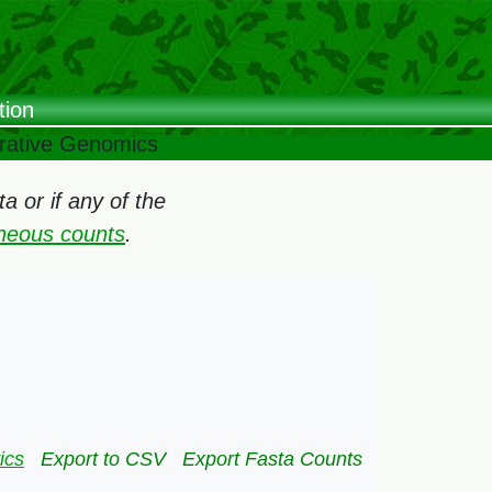
tion
arative Genomics
 or if any of the
oneous counts
.
ics
Export to CSV
Export Fasta Counts