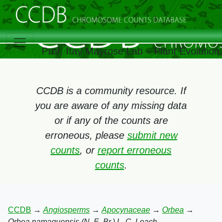
Prof. Itay Mayrose Lab – Plant Evolutio
CCDB is a community resource. If
you are aware of any missing data
or if any of the counts are
erroneous, please
submit new
counts
, or
report erroneous
counts
.
CCDB
→
Angiosperms
→
Apocynaceae
→
Orbea
→
Orbea namaquensis (N. E. Br.) L. C. Leach