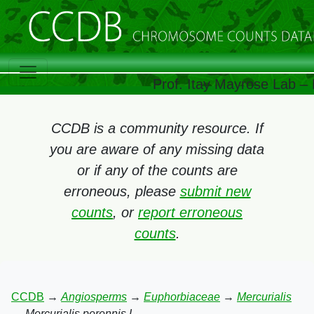
Prof. Itay Mayrose Lab – 
CCDB is a community resource. If
you are aware of any missing data
or if any of the counts are
erroneous, please
submit new
counts
, or
report erroneous
counts
.
CCDB
→
Angiosperms
→
Euphorbiaceae
→
Mercurialis
→
Mercurialis perennis L.