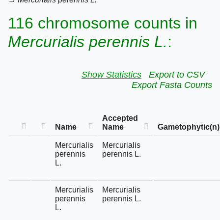
116 chromosome counts in
Mercurialis perennis L.
:
Show Statistics
Export to CSV
Export Fasta Counts
Accepted
Name
Name
Gametophytic(n)
Mercurialis
Mercurialis
perennis
perennis L.
L.
Mercurialis
Mercurialis
perennis
perennis L.
L.