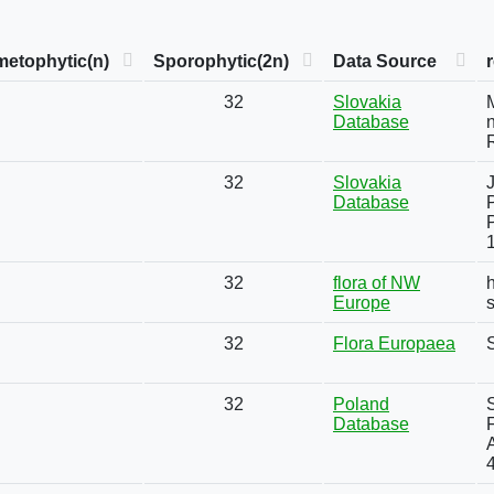
etophytic(n)
Sporophytic(2n)
Data Source
32
Slovakia
Database
n
32
Slovakia
Database
P
32
flora of NW
h
Europe
32
Flora Europaea
32
Poland
S
Database