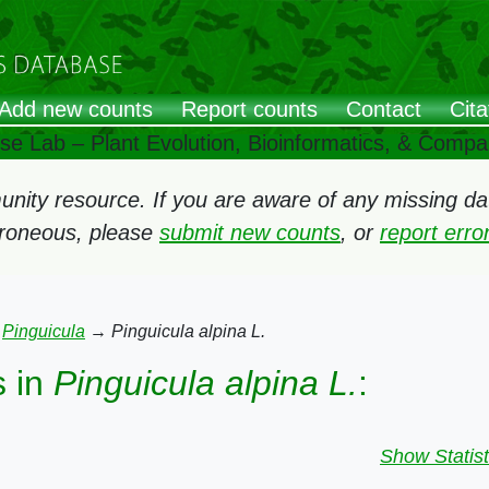
Add new counts
Report counts
Contact
Cita
ose Lab – Plant Evolution, Bioinformatics, & Comp
ity resource. If you are aware of any missing data
rroneous, please
submit new counts
, or
report err
→
Pinguicula
→
Pinguicula alpina L.
 in
Pinguicula alpina L.
:
Show Statist