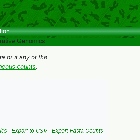
tion
arative Genomics
 or if any of the
oneous counts
.
ics
Export to CSV
Export Fasta Counts