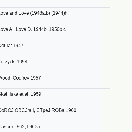
Love and Love (1948a,b) (1944)h
Love A., Love D. 1944b, 1956b c
Doulat 1947
Zurzycki 1954
Wood, Godfrey 1957
kaliliska et ai. 1959
CoROJIOBCJrall, CTpeJIROBa 1960
Casper f.962, f.963a