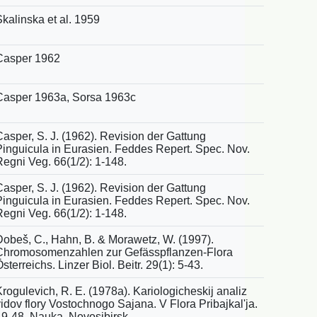
Skalinska et al. 1959
Casper 1962
Casper 1963a, Sorsa 1963c
Casper, S. J. (1962). Revision der Gattung
Pinguicula in Eurasien. Feddes Repert. Spec. Nov.
Regni Veg. 66(1/2): 1-148.
Casper, S. J. (1962). Revision der Gattung
Pinguicula in Eurasien. Feddes Repert. Spec. Nov.
Regni Veg. 66(1/2): 1-148.
Dobeš, C., Hahn, B. & Morawetz, W. (1997).
Chromosomenzahlen zur Gefässpflanzen-Flora
sterreichs. Linzer Biol. Beitr. 29(1): 5-43.
rogulevich, R. E. (1978a). Kariologicheskij analiz
idov flory Vostochnogo Sajana. V Flora Pribajkal'ja.
19-48. Nauka, Novosibirsk.