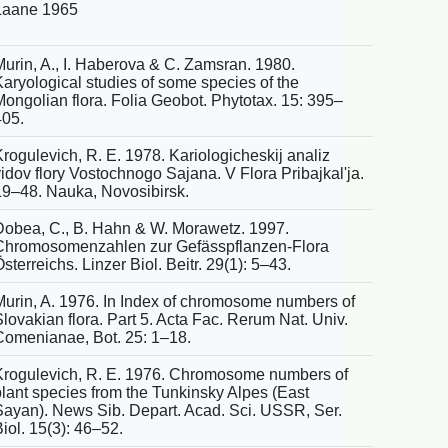
Laane 1965
Murin, A., I. Haberova & C. Zamsran. 1980.
Karyological studies of some species of the
Mongolian flora. Folia Geobot. Phytotax. 15: 395–
405.
Krogulevich, R. E. 1978. Kariologicheskij analiz
idov flory Vostochnogo Sajana. V Flora Pribajkal'ja.
19–48. Nauka, Novosibirsk.
Dobea, C., B. Hahn & W. Morawetz. 1997.
Chromosomenzahlen zur Gefässpflanzen-Flora
sterreichs. Linzer Biol. Beitr. 29(1): 5–43.
Murin, A. 1976. In Index of chromosome numbers of
lovakian flora. Part 5. Acta Fac. Rerum Nat. Univ.
Comenianae, Bot. 25: 1–18.
Krogulevich, R. E. 1976. Chromosome numbers of
plant species from the Tunkinsky Alpes (East
Sayan). News Sib. Depart. Acad. Sci. USSR, Ser.
iol. 15(3): 46–52.