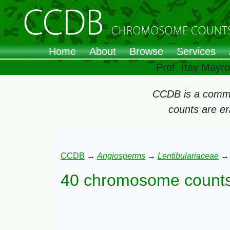
Home
About
Browse
Services
Prof. Itay Mayr
CCDB is a commun
counts are e
CCDB
→
Angiosperms
→
Lentibulariaceae
40 chromosome counts