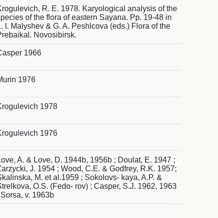
rogulevich, R. E. 1978. Karyological analysis of the
pecies of the flora of eastern Sayana. Pp. 19-48 in
. I. Malyshev & G. A. Peshlcova (eds.) Flora of the
Prebaikal. Novosibirsk.
Casper 1966
Murin 1976
Krogulevich 1978
Krogulevich 1976
Love, A. & Love, D. 1944b, 1956b ; Doulat, E. 1947 ;
Zarzycki, J. 1954 ; Wood, C.E. & Godfrey, R.K. 1957;
kalinska, M. et al.1959 ; Sokolovs- kaya, A.P. &
trelkova, O.S. (Fedo- rov) ; Casper, S.J. 1962, 1963
 Sorsa, v. 1963b